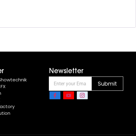
er
Newsletter
 Showtechnik
Submit
 FX
n
X
actory
ution