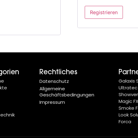
Registrieren
gorien
Rechtliches
Partn
ne
Galaxis
Datenschutz
kte
Ultratec
Allgemeine
Showve
Geschäftsbedingungen
Magic F
Impressum
Smoke F
technik
Look Sol
Forca