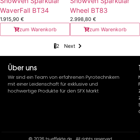
Showven Sparkular
Showven Sparkular
WaverFall BT34
Wheel BT83
1.915,90
€
2.998,80
€
zum Warenkorb
zum Warenkorb
1
2
Next
Über uns
Wir sind ein Team von erfahrenen Pyrotechnikern
mit einer Leidenschaft für exklusive und
hochwertige Produkte für den SFX Markt
© 2026 ts-effekte.de . All rights reserved