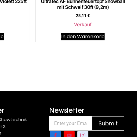
iolett 225ft
Ultratec AF Bühnenfeuertopf Snowball
mit Schweif 30ft (9,2m)
28,11
€
Verkauf
rb
In den Warenkorb
er
Newsletter
 Showtechnik
Submit
 FX
n