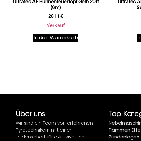
Ultratec AF Bühnenfeuertopf Gelb 20ft
Ultratec A
(6m)
S
28,11
€
Verkauf
In den Warenkorb
I
Über uns
Top Kate
Wir sind ein Team von erfahrenen
Nebelmaschi
Pyrotechnikern mit einer
Flammen Effe
Leidenschaft für exklusive und
Zündanlagen