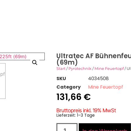
SHOP
DOWNLOADS
KONTAKT
Ultratec AF Bühnenfeu
(69m)
Start
/
Pyrotechnik
/
Mine Feuertopf
/ U
SKU
4034508
Category
Mine Feuertopf
131,66
€
Bruttopreis inkl. 19% MwSt
Lieferzeit: 1–3 Tage