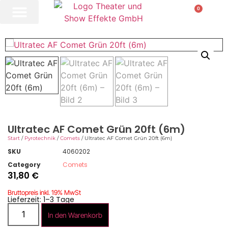
0
Ultratec AF Comet Grün 20ft (6m)
Start
/
Pyrotechnik
/
Comets
/ Ultratec AF Comet Grün 20ft (6m)
SKU
4060202
Category
Comets
31,80
€
Bruttopreis inkl. 19% MwSt
Lieferzeit: 1–3 Tage
In den Warenkorb