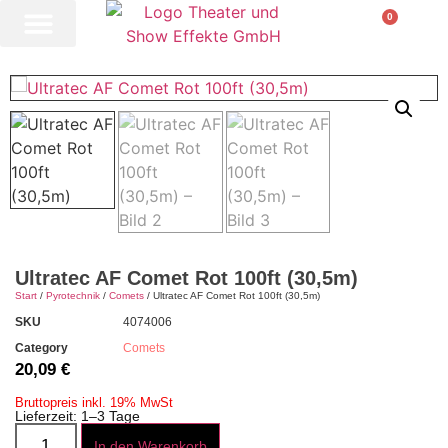
0
Ultratec AF Comet Rot 100ft (30,5m)
Start
/
Pyrotechnik
/
Comets
/ Ultratec AF Comet Rot 100ft (30,5m)
SKU
4074006
Category
Comets
20,09
€
Bruttopreis inkl. 19% MwSt
Lieferzeit: 1–3 Tage
In den Warenkorb