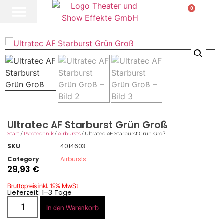
0
Ultratec AF Starburst Grün Groß
Start
/
Pyrotechnik
/
Airbursts
/ Ultratec AF Starburst Grün Groß
SKU
4014603
Category
Airbursts
29,93
€
Bruttopreis inkl. 19% MwSt
Lieferzeit: 1–3 Tage
In den Warenkorb