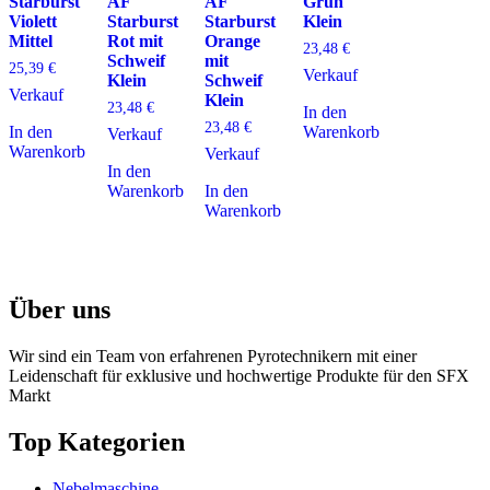
Starburst
AF
AF
Grün
Violett
Starburst
Starburst
Klein
Mittel
Rot mit
Orange
23,48
€
Schweif
mit
25,39
€
Verkauf
Klein
Schweif
Verkauf
Klein
23,48
€
In den
23,48
€
In den
Warenkorb
Verkauf
Warenkorb
Verkauf
In den
Warenkorb
In den
Warenkorb
Über uns
Wir sind ein Team von erfahrenen Pyrotechnikern mit einer
Leidenschaft für exklusive und hochwertige Produkte für den SFX
Markt
Top Kategorien
Nebelmaschine