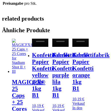
Preisangabe
pro Stk.
related products
Ähnliche Produkte
Konfettifabrik
Konfettifabrik
Konfettifabrik
Papier
Papier
Papier
Konfetti
Konfetti
Konfetti
yellow
purple
orange
gelb
lila
1kg
MAGICFX®
1kg
1kg
B1
25
B1
B1
Caps
10,19
€
+ 25
Verkauf
10,19
€
10,19
€
Cores
In den
Verkauf
Verkauf