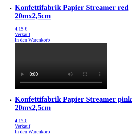
Konfettifabrik Papier Streamer red
20mx2,5cm
4,15
€
Verkauf
In den Warenkorb
Konfettifabrik Papier Streamer pink
20mx2,5cm
4,15
€
Verkauf
In den Warenkorb