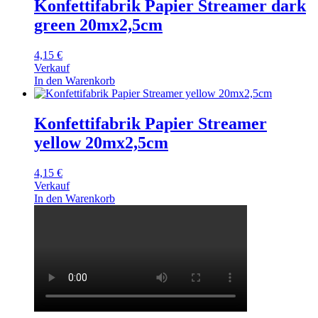
Konfettifabrik Papier Streamer dark
green 20mx2,5cm
4,15
€
Verkauf
In den Warenkorb
Konfettifabrik Papier Streamer
yellow 20mx2,5cm
4,15
€
Verkauf
In den Warenkorb