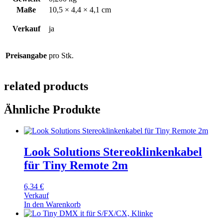
Maße
10,5 × 4,4 × 4,1 cm
Verkauf
ja
Preisangabe
pro Stk.
related products
Ähnliche Produkte
Look Solutions Stereoklinkenkabel
für Tiny Remote 2m
6,34
€
Verkauf
In den Warenkorb