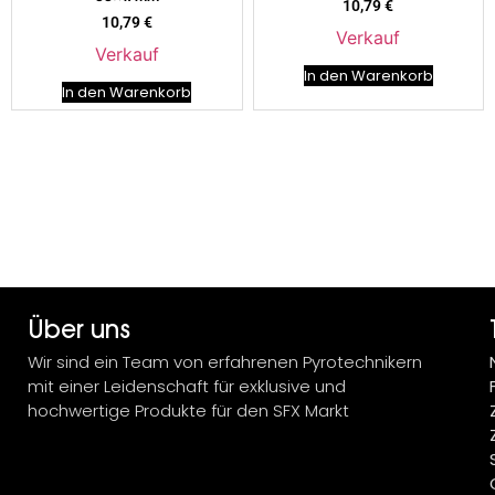
10,79
€
10,79
€
Verkauf
Verkauf
In den Warenkorb
In den Warenkorb
Über uns
Wir sind ein Team von erfahrenen Pyrotechnikern
mit einer Leidenschaft für exklusive und
hochwertige Produkte für den SFX Markt