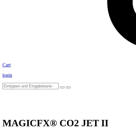
Cart
login
MAGICFX® CO2 JET II