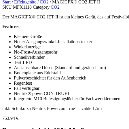
Start
/
Effektgeräte
/
CO2
/ MAGICFX® CO2 JET II
SKU
MFX1118
Category
CO2
Der MAGICFX® CO2 JET II ist ein kleines Gerät, das auf Festivalb
Features
Kleinere Größe
Neuer Ausgangswinkel-Installationsstecker
Winkelanzeige
No-Frost-Ausgangsrohr
Schnellverbinder
Test-LED
Austauschbare Düsen (Standard und geräuscharm)
Bodenplatte aus Edelstahl
Pulverbeschichtet für den Außenbereich
Regenfest
Fall verfügbar
Neutrik® powerCON TRUE1
Integrierte M10 Befestigungslöcher für Fachwerkklemmen
inkl. Schuko zu Neutrik Powercon True1 – cable 1,5m
753,94
€