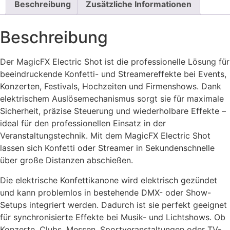
Beschreibung
Zusätzliche Informationen
Konfetti
Hellgrün
Menge
Beschreibung
Der MagicFX Electric Shot ist die professionelle Lösung für
beeindruckende Konfetti- und Streamereffekte bei Events,
Konzerten, Festivals, Hochzeiten und Firmenshows. Dank
elektrischem Auslösemechanismus sorgt sie für maximale
Sicherheit, präzise Steuerung und wiederholbare Effekte –
ideal für den professionellen Einsatz in der
Veranstaltungstechnik. Mit dem MagicFX Electric Shot
lassen sich Konfetti oder Streamer in Sekundenschnelle
über große Distanzen abschießen.
Die elektrische Konfettikanone wird elektrisch gezündet
und kann problemlos in bestehende DMX- oder Show-
Setups integriert werden. Dadurch ist sie perfekt geeignet
für synchronisierte Effekte bei Musik- und Lichtshows. Ob
Konzerte, Clubs, Messen, Sportveranstaltungen oder TV-