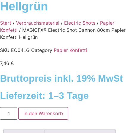
Hellgrün
Start
/
Verbrauchsmaterial
/
Electric Shots
/
Papier
Konfetti
/ MAGICFX® Electric Shot Cannon 80cm Papier
Konfetti Hellgrün
SKU
EC04LG
Category
Papier Konfetti
7,46
€
Bruttopreis inkl. 19% MwSt
Lieferzeit: 1–3 Tage
MAGICFX®
In den Warenkorb
Electric
Shot
Cannon
80cm
Papier