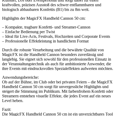
Künstler, DJs oder Eventpersonal und sorgt dabei für einen
kraftvollen, präzisen Ausstoß des schwer entflammbaren und
biologisch abbaubaren Konfettis (B1) bis zu 8m weit.
Highlights der MagicFX Handheld Cannon 50 cm:
– Kompakte, tragbare Konfetti- und Streamer-Cannon
– Einfache Bedienung per Twist
– Ideal für Live-Acts, Festivals, Hochzeiten und Corporate Events
– Professionelle Effektleistung in handlichem Format
Durch die robuste Verarbeitung und die bewährte Qualität von
MagicFX ist die Handheld Cannon besonders zuverlässig und
langlebig. Sie eignet sich sowohl für den professionellen Einsatz in
der Veranstaltungstechnik als auch für ambitionierte Anwender, die
ihre Events mit eindrucksvollen Spezialeffekten aufwerten möchten.
Anwendungsbereiche:
Ob auf der Bühne, im Club oder bei privaten Feiern – die MagicFX
Handheld Cannon 50 cm sorgt für unvergessliche Highlights und
steigert die Stimmung im Publikum. Mit farbenfrohem Konfetti oder
Streamern entstehen visuelle Effekte, die jedes Event auf ein neues
Level heben.
Fazit:
Die MagicFX Handheld Cannon 50 cm ist ein unverzichtbares Tool