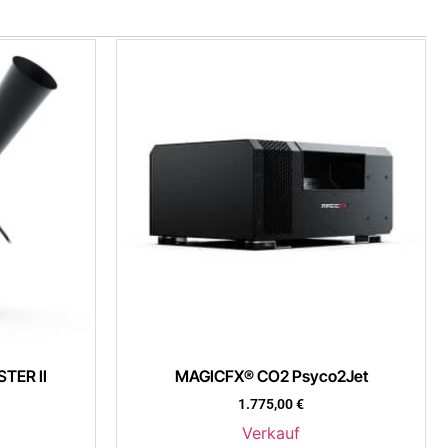
TER II
MAGICFX® CO2 Psyco2Jet
1.775,00
€
Verkauf