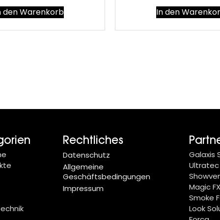
n den Warenkorb
In den Warenko
gorien
Rechtliches
Partn
ne
Galaxis
Datenschutz
kte
Ultratec
Allgemeine
Showve
Geschäftsbedingungen
Magic F
Impressum
Smoke F
technik
Look Sol
Forca