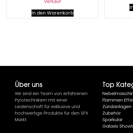
Verkauf
I
In den Warenkorb
Über uns
Top Kate
Wir sind ein Team von erfahrenen
Nebelmaschi
Pyrotechnikern mit einer
Flammen Effe
Leidenschaft für exklusive und
Zündanlagen
hochwertige Produkte für den SFX
Zubehör
Markt
Sparkular
Galaxis Show