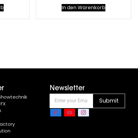
rb
In den Warenkorb
er
Newsletter
 Showtechnik
Submit
 FX
n
X
actory
ution