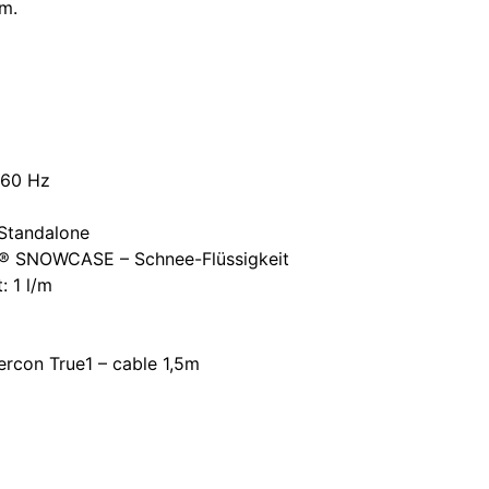
m.
/60 Hz
 Standalone
X® SNOWCASE – Schnee-Flüssigkeit
: 1 l/m
ercon True1 – cable 1,5m