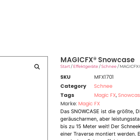
SHOP
DOWNLOADS
KONTAKT
MAGICFX® Snowcase
Start
/
Effektgeräte
/
Schnee
/ MAGICFX
SKU
MFX1701
Category
Schnee
Tags
Magic FX
,
Snowcas
Marke:
Magic FX
Das SNOWCASE ist die größte, DM
geräuscharmen, aber leistungssta
bis zu 15 Meter weit! Der Schnee
einer Traverse montiert werden. E