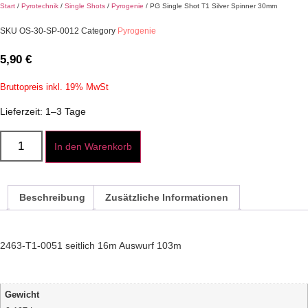
Start
/
Pyrotechnik
/
Single Shots
/
Pyrogenie
/ PG Single Shot T1 Silver Spinner 30mm
SKU
OS-30-SP-0012
Category
Pyrogenie
5,90
€
Bruttopreis inkl. 19% MwSt
Lieferzeit: 1–3 Tage
PG
Single
In den Warenkorb
Shot
T1
Silver
Spinner
Beschreibung
Zusätzliche Informationen
30mm
Menge
2463-T1-0051 seitlich 16m Auswurf 103m
Gewicht