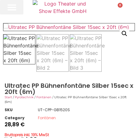
0
Ultratec PP Bühnenfontäne Silber 15sec x
20ft (6m)
Start
/
Pyrotechnik
/
Fontänen
/ Ultratec PP Bühnenfontäne Silber 15sec x 20ft
(6m)
SKU
UT-CPP-GB1520S
Category
Fontänen
28,89
€
Bruttopreis inkl. 19% MwSt