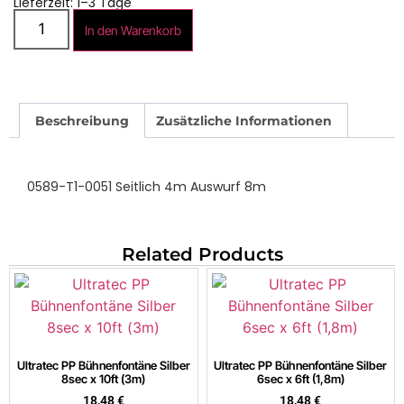
Lieferzeit: 1–3 Tage
In den Warenkorb
Beschreibung
Zusätzliche Informationen
0589-T1-0051 Seitlich 4m Auswurf 8m
Related Products
Ultratec PP Bühnenfontäne Silber
Ultratec PP Bühnenfontäne Silber
8sec x 10ft (3m)
6sec x 6ft (1,8m)
18,48
€
18,48
€