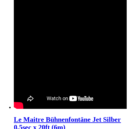
Le Maitre Bühnenfontäne Jet Silber
0,5sec x 20ft (6m)