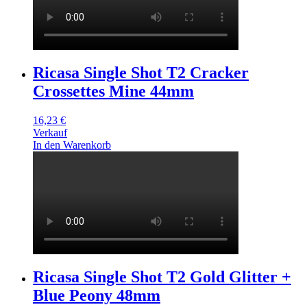
Ricasa Single Shot T2 Cracker
Crossettes Mine 44mm
16,23
€
Verkauf
In den Warenkorb
Ricasa Single Shot T2 Gold Glitter +
Blue Peony 48mm