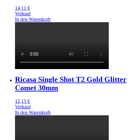
14,11
€
Verkauf
In den Warenkorb
Ricasa Single Shot T2 Gold Glitter
Comet 30mm
12,15
€
Verkauf
In den Warenkorb