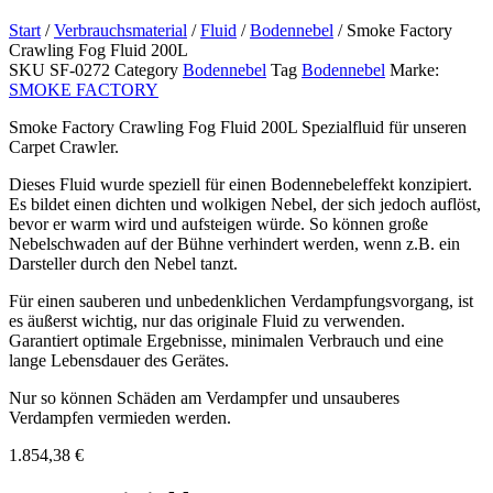
Start
/
Verbrauchsmaterial
/
Fluid
/
Bodennebel
/ Smoke Factory
Crawling Fog Fluid 200L
SKU
SF-0272
Category
Bodennebel
Tag
Bodennebel
Marke:
SMOKE FACTORY
Smoke Factory Crawling Fog Fluid 200L Spezialfluid für unseren
Carpet Crawler.
Dieses Fluid wurde speziell für einen Bodennebeleffekt konzipiert.
Es bildet einen dichten und wolkigen Nebel, der sich jedoch auflöst,
bevor er warm wird und aufsteigen würde. So können große
Nebelschwaden auf der Bühne verhindert werden, wenn z.B. ein
Darsteller durch den Nebel tanzt.
Für einen sauberen und unbedenklichen Verdampfungsvorgang, ist
es äußerst wichtig, nur das originale Fluid zu verwenden.
Garantiert optimale Ergebnisse, minimalen Verbrauch und eine
lange Lebensdauer des Gerätes.
Nur so können Schäden am Verdampfer und unsauberes
Verdampfen vermieden werden.
1.854,38
€