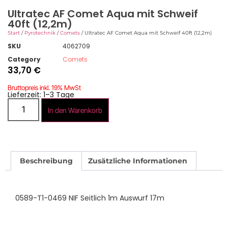
Ultratec AF Comet Aqua mit Schweif
40ft (12,2m)
Start
/
Pyrotechnik
/
Comets
/ Ultratec AF Comet Aqua mit Schweif 40ft (12,2m)
SKU
4062709
Category
Comets
33,70
€
Bruttopreis inkl. 19% MwSt
Lieferzeit: 1–3 Tage
In den Warenkorb
Beschreibung
Zusätzliche Informationen
0589-T1-0469 NIF Seitlich 1m Auswurf 17m