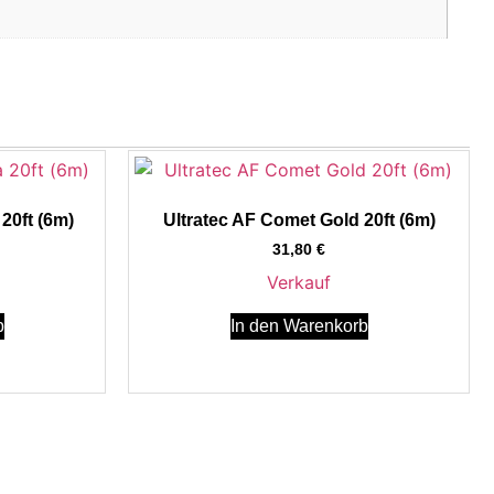
20ft (6m)
Ultratec AF Comet Gold 20ft (6m)
31,80
€
Verkauf
b
In den Warenkorb