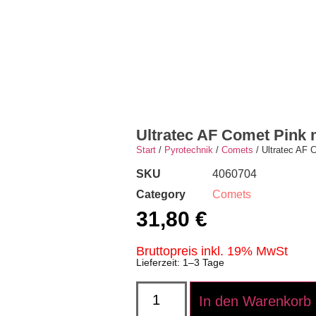
SHOP
DOWNLOADS
KONTAKT
Ultratec AF Comet Pink m
Start
/
Pyrotechnik
/
Comets
/ Ultratec AF 
SKU
4060704
Category
Comets
31,80
€
Bruttopreis inkl. 19% MwSt
Lieferzeit: 1–3 Tage
In den Warenkorb