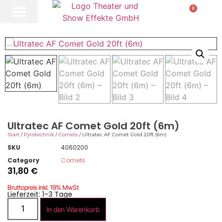
0
Ultratec AF Comet Gold 20ft (6m)
Start
/
Pyrotechnik
/
Comets
/ Ultratec AF Comet Gold 20ft (6m)
SKU
4060200
Category
Comets
31,80
€
Bruttopreis inkl. 19% MwSt
Lieferzeit: 1–3 Tage
In den Warenkorb