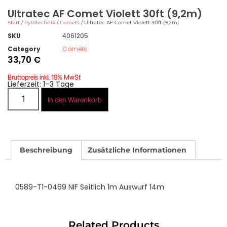
Ultratec AF Comet Violett 30ft (9,2m)
Start
/
Pyrotechnik
/
Comets
/ Ultratec AF Comet Violett 30ft (9,2m)
SKU
4061205
Category
Comets
33,70
€
Bruttopreis inkl. 19% MwSt
Lieferzeit: 1–3 Tage
In den Warenkorb
Beschreibung
Zusätzliche Informationen
0589-T1-0469 NIF Seitlich 1m Auswurf 14m
Related Products