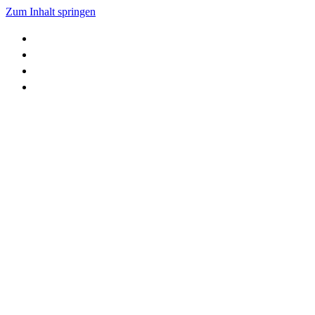
Zum Inhalt springen
HOME
SHOP
DOWNLOADS
KONTAKT