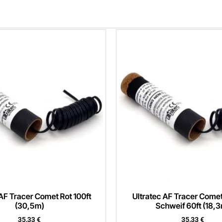
 AF Tracer Comet Rot 100ft
Ultratec AF Tracer Comet
(30,5m)
Schweif 60ft (18,
35,33
€
35,33
€