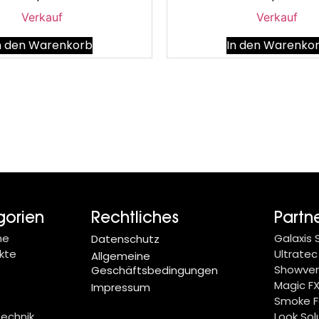
Verkauf
Verkauf
n den Warenkorb
In den Warenko
gorien
Rechtliches
Partn
ne
Galaxis
Datenschutz
kte
Ultratec
Allgemeine
Showve
Geschäftsbedingungen
Magic F
Impressum
Smoke F
technik
Look Sol