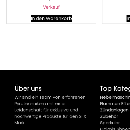
Verkauf
In den Warenkorb
I
Über uns
Top Kate
Wir sind ein Team von erfahrenen
Nebelmaschi
Pyrotechnikern mit einer
Flammen Effe
Leidenschaft für exklusive und
Zündanlagen
hochwertige Produkte für den SFX
Zubehör
Markt
Sparkular
Galaxis Show