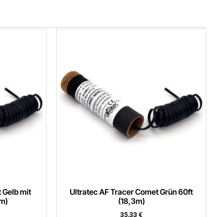
 Gelb mit
Ultratec AF Tracer Comet Grün 60ft
3m)
(18,3m)
35,33
€