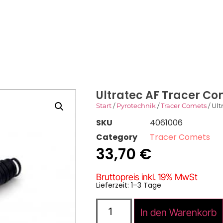
SHOP
DOWNLOADS
KONTAKT
Ultratec AF Tracer Co
Start
/
Pyrotechnik
/
Tracer Comets
/ Ult
SKU
4061006
Category
Tracer Comets
33,70
€
Bruttopreis inkl. 19% MwSt
Lieferzeit: 1–3 Tage
In den Warenkorb