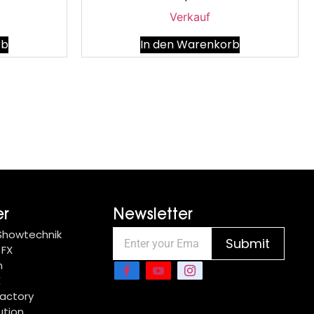
Verkauf
rb
In den Warenkorb
er
Newsletter
 Showtechnik
Submit
 FX
n
X
actory
ution