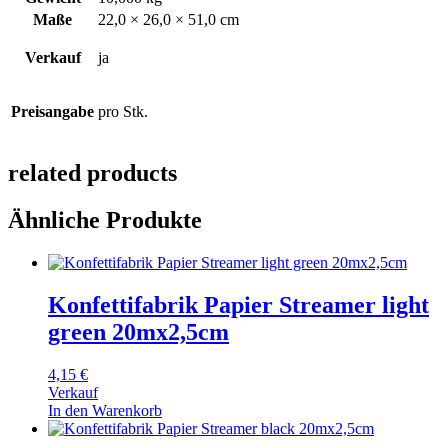
Maße
22,0 × 26,0 × 51,0 cm
Verkauf
ja
Preisangabe
pro Stk.
related products
Ähnliche Produkte
Konfettifabrik Papier Streamer light
green 20mx2,5cm
4,15
€
Verkauf
In den Warenkorb