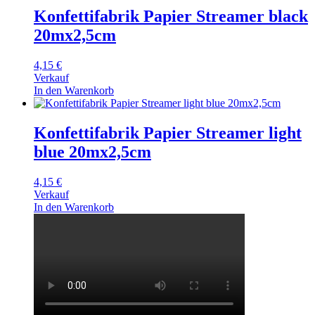
Konfettifabrik Papier Streamer black
20mx2,5cm
4,15
€
Verkauf
In den Warenkorb
Konfettifabrik Papier Streamer light
blue 20mx2,5cm
4,15
€
Verkauf
In den Warenkorb