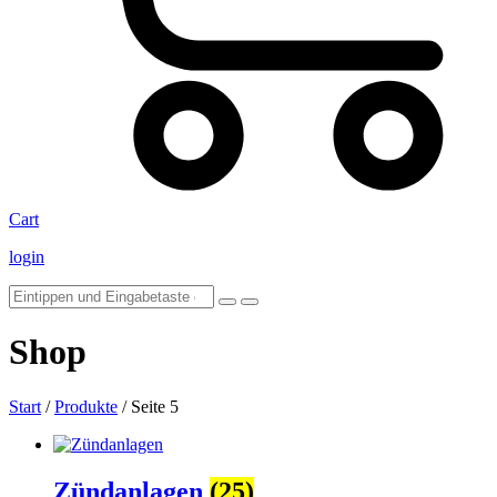
Cart
login
Shop
Start
/
Produkte
/ Seite 5
Zündanlagen
(25)