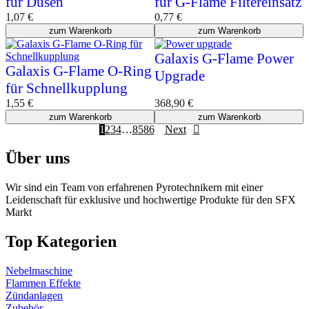
für Düsen
für G-Flame Filtereinsatz
1,07
€
0,77
€
zum Warenkorb
zum Warenkorb
Galaxis G-Flame Power
Galaxis G-Flame O-Ring
Upgrade
für Schnellkupplung
1,55
€
368,90
€
zum Warenkorb
zum Warenkorb
1
2
3
4
…
85
86
Next
Über uns
Wir sind ein Team von erfahrenen Pyrotechnikern mit einer
Leidenschaft für exklusive und hochwertige Produkte für den SFX
Markt
Top Kategorien
Nebelmaschine
Flammen Effekte
Zündanlagen
Zubehör