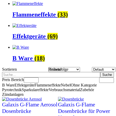
Flammeneffekte
(33)
Effektgeräte
(69)
B Ware
(18)
Sortieren
Reihenfolge
Suche
Preis Bereich
B Ware
Effektgeräte
Flammeneffekte
Nebel
Ohne Kategorie
Pyrotechnik
Sparkulareffekte
Verbrauchsmaterial
Zubehör
Zündanlagen
Galaxis G-Flame Aerosol
Galaxis G-Flame
Dosenbrücke
Dosenbrücke für Power