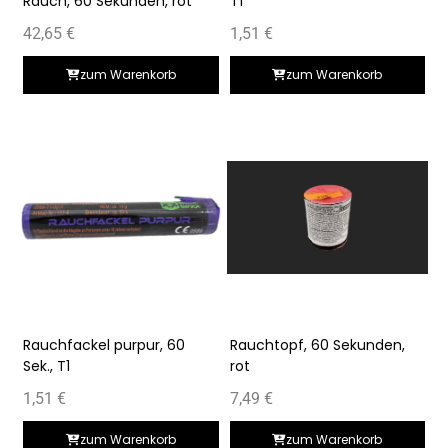
Rauch, 60 Sekunden, rot
T1
42,65
€
1,51
€
zum Warenkorb
zum Warenkorb
Rauchfackel purpur, 60
Rauchtopf, 60 Sekunden,
Sek., T1
rot
1,51
€
7,49
€
zum Warenkorb
zum Warenkorb